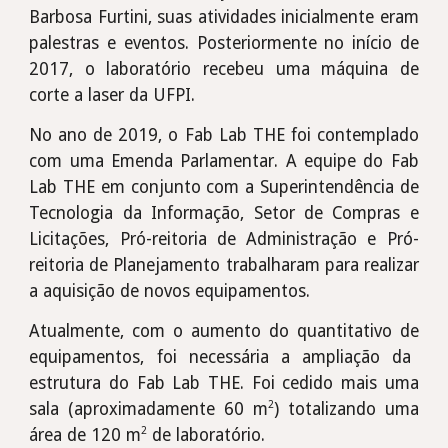
Barbosa Furtini, suas a
tividades inicialmente eram
palestras e eventos
.
P
osteriormente no início de
2017,
o laboratório recebeu uma máquina de
corte a laser da UFPI.
No ano de 2019, o Fab Lab THE foi contemplado
com uma Emenda Parlamentar. A equipe do Fab
Lab THE em conjunto com a Superintendência de
Tecnologia da Informação, Setor de Compras e
Licitações, Pró-reitoria de Administração e Pró-
reitoria de Planejamento trabalharam para realizar
a aquisição de novos equipamentos.
Atualmente, com o aumento
do quantitativo
d
e
equipamentos, foi necessári
a a
amplia
ção
da
estrutura do Fab Lab TH
E.
F
oi cedido mais uma
2
sala (aproximadamente 60 m
) totalizando uma
2
área de 120 m
de laboratório.