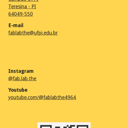
Teresina - PI
64049-550
E-m
ail
fablabthe@ufpi.edu.br
Instagram
@fab.lab.the
Youtube
youtube.com/@fablabthe4964