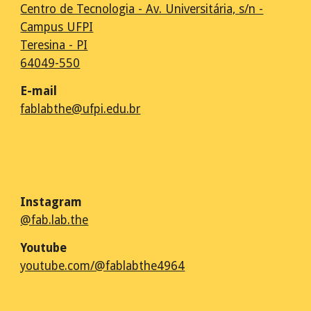
Centro de Tecnologia - Av. Universitária, s/n -
Campus UFPI
Teresina - PI
64049-550
E-m
ail
fablabthe@ufpi.edu.br
Instagram
@fab.lab.the
Youtube
youtube.com/@fablabthe4964