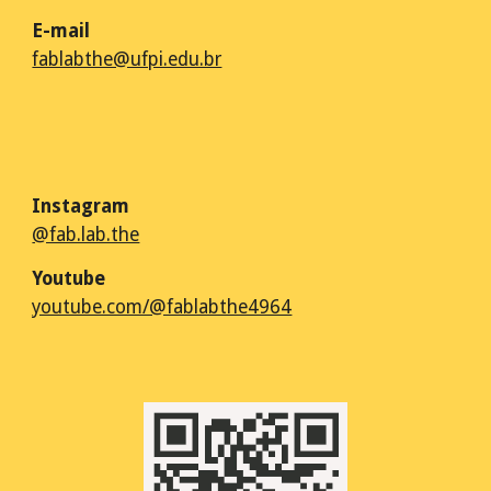
E-m
ail
fablabthe@ufpi.edu.br
Instagram
@fab.lab.the
Youtube
youtube.com/@fablabthe4964